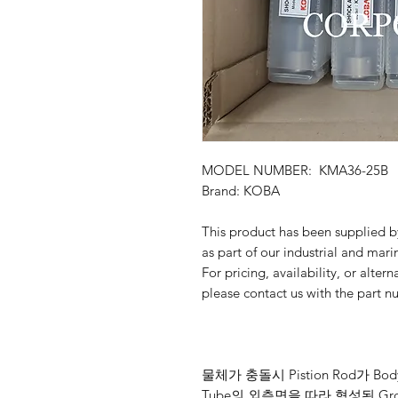
MODEL NUMBER: KMA36-25B
Brand: KOBA
This product has been suppli
as part of our industrial and mari
For pricing, availability, or alter
please contact us with the part n
물체가 충돌시 Pistion Rod가 B
Tube의 외측면을 따라 형성된 Groo