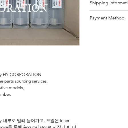
Shipping informat
eligible products 
Refunds can be req
We offer shipping
Payment Method
timeframe with pro
for your convenie
refundable items i
package's conditio
Bank Transfer / Pa
customized produc
shipping by sea or 
Customers must retu
please contact our
condition, and ref
team will assist y
details, customers
provide further gu
on our website or 
team.
ed by HY CORPORATION
ne parts sourcing services.
native models,
umber.
ody 내부로 밀려 들어가고, 오일은 Inner
ve를 통해 Accumulator로 저장되며, 이