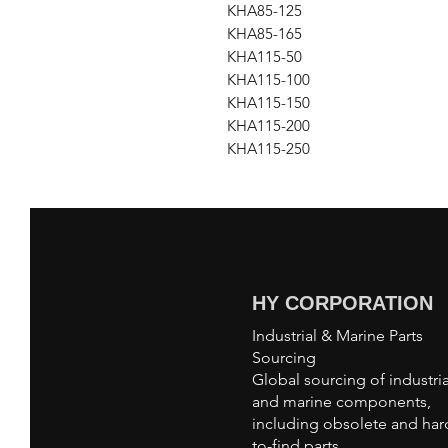
KHA85-125
KHA85-165
KHA115-50
KHA115-100
KHA115-150
KHA115-200
KHA115-250
HY CORPORATION
Industrial & Marine Parts
Sourcing
Global sourcing of industria
and marine components,
including obsolete and har
to-find parts.