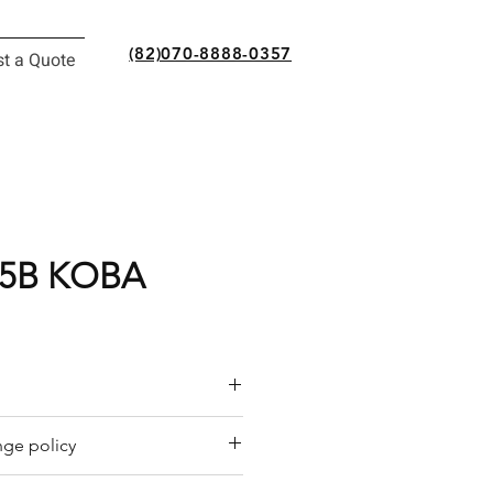
(82)070-8888-0357
t a Quote
5B KOBA
or a quote by email.
ge policy
y offers a refund policy for