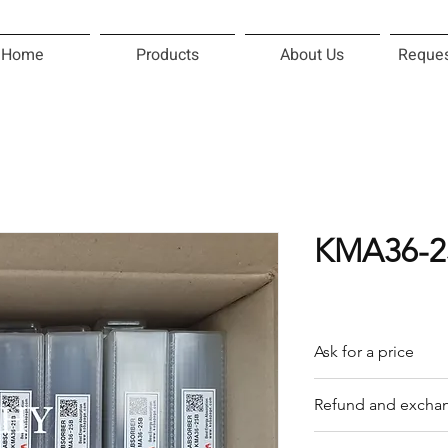
Home
Products
About Us
Reques
KMA36-2
Ask for a price
Please contact us f
Refund and exchan
Our trading compan