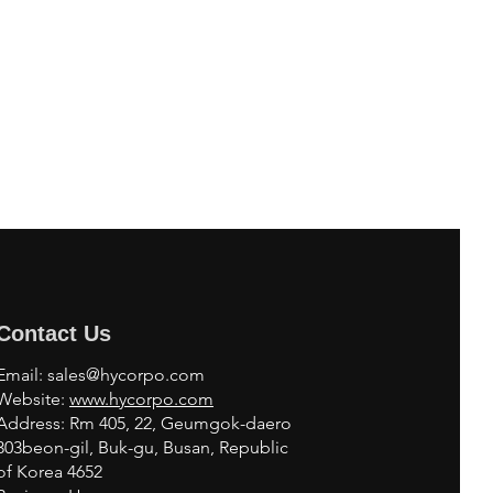
Contact Us
Email:
sales@hycorpo.com
Website:
www.hycorpo.com
Address: Rm 405, 22, Geumgok-daero
303beon-gil, Buk-gu, Busan, Republic
of Korea 4652